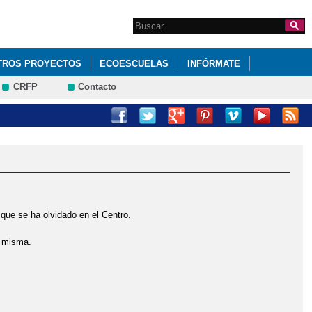
Search this site
Formulario de
búsqueda
TROS PROYECTOS
ECOESCUELAS
INFÓRMATE
CRFP
Contacto
a que se ha olvidado en el Centro.
a misma.