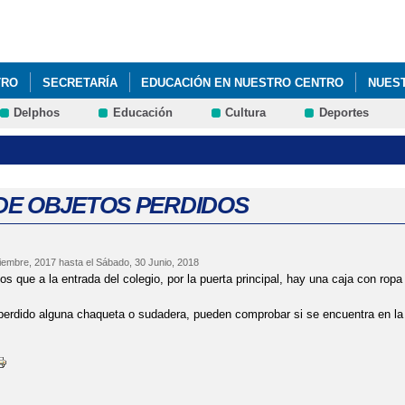
Pasar al
contenido
principal
TRO
SECRETARÍA
EDUCACIÓN EN NUESTRO CENTRO
NUES
Delphos
Educación
Cultura
Deportes
DE OBJETOS PERDIDOS
iembre, 2017
hasta el
Sábado, 30 Junio, 2018
s que a la entrada del colegio, por la puerta principal, hay una caja con rop
 perdido alguna chaqueta o sudadera, pueden comprobar si se encuentra en l