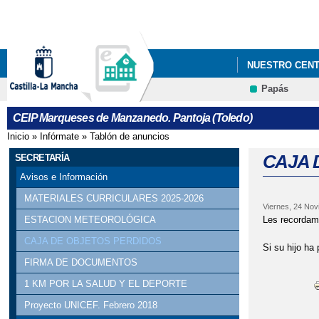
NUESTRO CEN
Papás
CEIP Marqueses de Manzanedo. Pantoja (Toledo)
Inicio
»
Infórmate
»
Tablón de anuncios
Se encuentra usted aquí
CAJA 
SECRETARÍA
Avisos e Información
MATERIALES CURRICULARES 2025-2026
Viernes, 24 Nov
Les recordamo
ESTACION METEOROLÓGICA
CAJA DE OBJETOS PERDIDOS
Si su hijo ha
FIRMA DE DOCUMENTOS
1 KM POR LA SALUD Y EL DEPORTE
Proyecto UNICEF. Febrero 2018