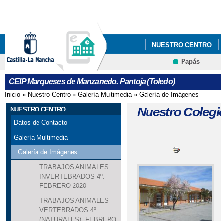
Pa
co
pri
NUESTRO CENTRO
Papás
NUESTROS PROYECT
Contacto
CEIP Marqueses de Manzanedo. Pantoja (Toledo)
Inicio
»
Nuestro Centro
»
Galería Multimedia
»
Galería de Imágenes
Se encuentra usted aquí
Nuestro Colegi
NUESTRO CENTRO
Datos de Contacto
Galería Multimedia
Galería de Imágenes
TRABAJOS ANIMALES
INVERTEBRADOS 4º.
FEBRERO 2020
TRABAJOS ANIMALES
VERTEBRADOS 4º
(NATURALES). FEBRERO