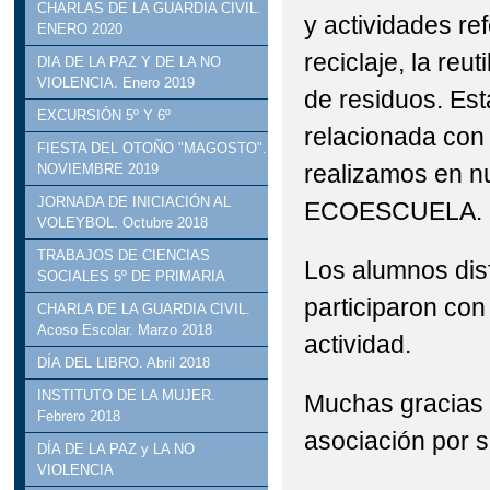
CHARLAS DE LA GUARDIA CIVIL.
y actividades ref
ENERO 2020
reciclaje, la reut
DIA DE LA PAZ Y DE LA NO
VIOLENCIA. Enero 2019
de residuos. Est
EXCURSIÓN 5º Y 6º
relacionada con 
FIESTA DEL OTOÑO "MAGOSTO".
realizamos en n
NOVIEMBRE 2019
JORNADA DE INICIACIÓN AL
ECOESCUELA.
VOLEYBOL. Octubre 2018
TRABAJOS DE CIENCIAS
Los alumnos dis
SOCIALES 5º DE PRIMARIA
participaron con
CHARLA DE LA GUARDIA CIVIL.
Acoso Escolar. Marzo 2018
actividad.
DÍA DEL LIBRO. Abril 2018
INSTITUTO DE LA MUJER.
Muchas gracias 
Febrero 2018
asociación por s
DÍA DE LA PAZ y LA NO
VIOLENCIA