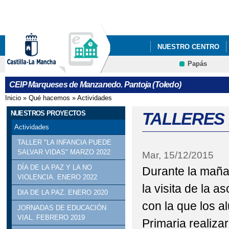
Pa
co
pri
NUESTRO CENTRO
Papás
NUESTROS PROYECT
Contacto
CEIP Marqueses de Manzanedo. Pantoja (Toledo)
Inicio
»
Qué hacemos
»
Actividades
Se encuentra usted aquí
NUESTROS PROYECTOS
TALLERES 
Actividades
TALLER "LA INFANCIA PUEDE
SALVAR VIDAS" MARZO 2022
Mar, 15/12/2015
DÍA DE LA PAZ Y LA NO
Durante la maña
VIOLENCIA. ENERO 2022
la visita de la
DIA DE LA PAZ. ENERO 2020
con la que los a
JORNADAS DE EDUCACIÓN
VIAL. FEBRERO 2019
Primaria realizar