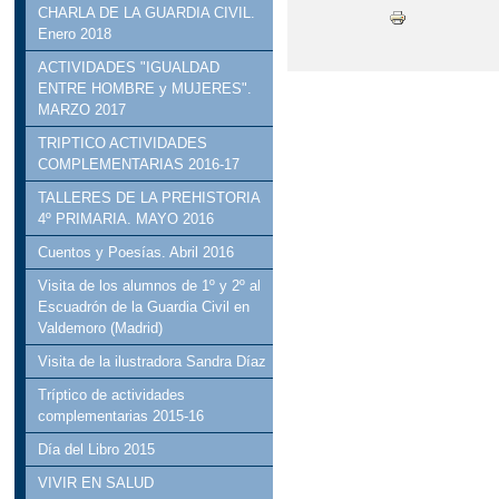
CHARLA DE LA GUARDIA CIVIL.
Enero 2018
ACTIVIDADES "IGUALDAD
ENTRE HOMBRE y MUJERES".
MARZO 2017
TRIPTICO ACTIVIDADES
COMPLEMENTARIAS 2016-17
TALLERES DE LA PREHISTORIA
4º PRIMARIA. MAYO 2016
Cuentos y Poesías. Abril 2016
Visita de los alumnos de 1º y 2º al
Escuadrón de la Guardia Civil en
Valdemoro (Madrid)
Visita de la ilustradora Sandra Díaz
Tríptico de actividades
complementarias 2015-16
Día del Libro 2015
VIVIR EN SALUD