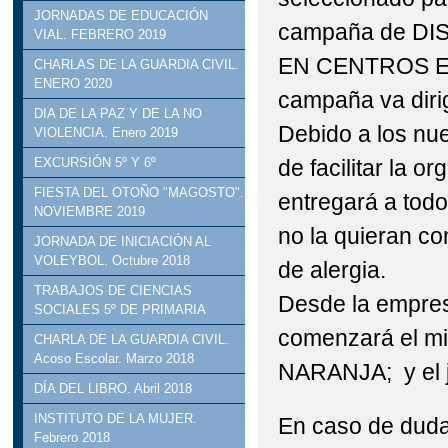
JORNADAS DE EDUCACIÓN
campaña de DI
VIAL. FEBRERO 2019
EN CENTROS E
CHARLAS DE LA GUARDIA CIVIL.
ENERO 2020
campaña va dirig
DIA DE LA PAZ Y DE LA NO
Debido a los nue
VIOLENCIA. Enero 2019
de facilitar la o
EXCURSIÓN 5º Y 6º
FIESTA DEL OTOÑO "MAGOSTO".
entregará a todo
NOVIEMBRE 2019
no la quieran co
JORNADA DE INICIACIÓN AL
VOLEYBOL. Octubre 2018
de alergia.
TRABAJOS DE CIENCIAS
Desde la empres
SOCIALES 5º DE PRIMARIA
comenzará el mié
CHARLA DE LA GUARDIA CIVIL.
Acoso Escolar. Marzo 2018
NARANJA; y el 
DÍA DEL LIBRO. Abril 2018
INSTITUTO DE LA MUJER.
En caso de duda,
Febrero 2018