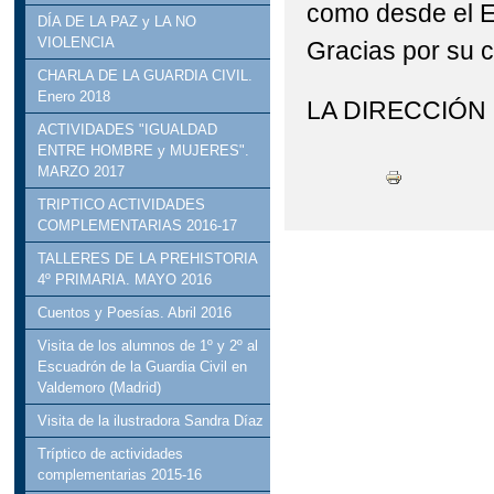
como desde el E
DÍA DE LA PAZ y LA NO
VIOLENCIA
Gracias por su c
CHARLA DE LA GUARDIA CIVIL.
Enero 2018
LA DIRECCIÓN
ACTIVIDADES "IGUALDAD
ENTRE HOMBRE y MUJERES".
MARZO 2017
TRIPTICO ACTIVIDADES
COMPLEMENTARIAS 2016-17
TALLERES DE LA PREHISTORIA
4º PRIMARIA. MAYO 2016
Cuentos y Poesías. Abril 2016
Visita de los alumnos de 1º y 2º al
Escuadrón de la Guardia Civil en
Valdemoro (Madrid)
Visita de la ilustradora Sandra Díaz
Tríptico de actividades
complementarias 2015-16