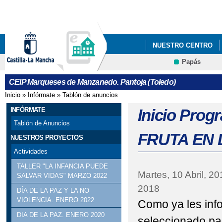
Pa
co
pri
NUESTRO CENTRO
Papás
NUESTROS PROYECT
Contacto
CEIP Marqueses de Manzanedo. Pantoja (Toledo)
Inicio
»
Infórmate
»
Tablón de anuncios
Se encuentra usted aquí
INFÓRMATE
Inicio Pr
Tablón de Anuncios
FRUTA EN 
NUESTROS PROYECTOS
Actividades
TALLER "LA INFANCIA PUEDE
Martes, 10 Abril, 20
SALVAR VIDAS" MARZO 2022
2018
DÍA DE LA PAZ Y LA NO
VIOLENCIA. ENERO 2022
Como ya les inf
DIA DE LA PAZ. ENERO 2020
seleccionado par