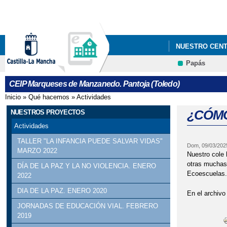
NUESTRO CEN
Papás
CEIP Marqueses de Manzanedo. Pantoja (Toledo)
Inicio
»
Qué hacemos
»
Actividades
Se encuentra usted aquí
¿CÓM
NUESTROS PROYECTOS
Actividades
TALLER "LA INFANCIA PUEDE SALVAR VIDAS"
Dom, 09/03/202
MARZO 2022
Nuestro cole
otras muchas 
DÍA DE LA PAZ Y LA NO VIOLENCIA. ENERO
Ecoescuelas.
2022
DIA DE LA PAZ. ENERO 2020
En el archivo
JORNADAS DE EDUCACIÓN VIAL. FEBRERO
2019