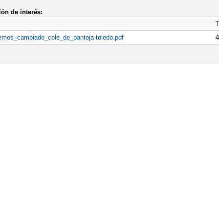
ón de interés:
mos_cambiado_cole_de_pantoja-toledo.pdf
4