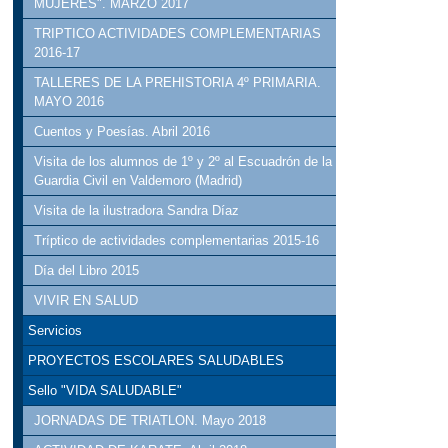
MUJERES". MARZO 2017
TRIPTICO ACTIVIDADES COMPLEMENTARIAS
2016-17
TALLERES DE LA PREHISTORIA 4º PRIMARIA.
MAYO 2016
Cuentos y Poesías. Abril 2016
Visita de los alumnos de 1º y 2º al Escuadrón de la
Guardia Civil en Valdemoro (Madrid)
Visita de la ilustradora Sandra Díaz
Tríptico de actividades complementarias 2015-16
Día del Libro 2015
VIVIR EN SALUD
Servicios
PROYECTOS ESCOLARES SALUDABLES
Sello "VIDA SALUDABLE"
JORNADAS DE TRIATLON. Mayo 2018