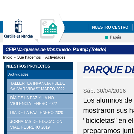
Pa
co
pri
NUESTRO CENTRO
Papás
NUESTROS PROYECT
Contacto
CEIP Marqueses de Manzanedo. Pantoja (Toledo)
Inicio
»
Qué hacemos
»
Actividades
Se encuentra usted aquí
NUESTROS PROYECTOS
PARQUE DE 
Actividades
TALLER "LA INFANCIA PUEDE
SALVAR VIDAS" MARZO 2022
Sáb, 30/04/2016
DÍA DE LA PAZ Y LA NO
Los alumnos de 
VIOLENCIA. ENERO 2022
mostraron sus h
DIA DE LA PAZ. ENERO 2020
"bicicletas" en el
JORNADAS DE EDUCACIÓN
VIAL. FEBRERO 2019
preparamos junto