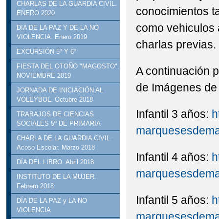
CHARLAS DE LA GUARDIA CIVIL.
conocimientos t
ENERO 2020
como vehiculos 
DIA DE LA PAZ Y DE LA NO
VIOLENCIA. Enero 2019
charlas previas.
EXCURSIÓN 5º Y 6º
FIESTA DEL OTOÑO "MAGOSTO".
A continuación p
NOVIEMBRE 2019
de Imágenes de 
JORNADA DE INICIACIÓN AL
VOLEYBOL. Octubre 2018
Infantil 3 años:
h
TRABAJOS DE CIENCIAS
SOCIALES 5º DE PRIMARIA
marquesesdemanz
CHARLA DE LA GUARDIA CIVIL.
Acoso Escolar. Marzo 2018
Infantil 4 años:
h
DÍA DEL LIBRO. Abril 2018
marquesesdemanz
INSTITUTO DE LA MUJER.
Febrero 2018
Infantil 5 años:
h
DÍA DE LA PAZ y LA NO
VIOLENCIA
marquesesdemanz