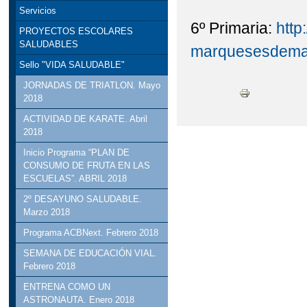
Servicios
6º Primaria:
http:
PROYECTOS ESCOLARES
SALUDABLES
marquesesdemanz
Sello "VIDA SALUDABLE"
JORNADAS DE TRIATLON. Mayo
2018
ACTIVIDAD DE KARATE. Abril
2018
Inicio Programa “PLAN DE
CONSUMO DE FRUTA EN LAS
ESCUELAS”. ABRIL 2018
2º DESAYUNO SALUDABLE.
Marzo 2018
Programa ACBNext. Febrero 2018
SEMANA DE EDUCACIÓN VIAL.
Febrero 2018
ENTRENA COMO UN
ASTRONAUTA. Enero 2018