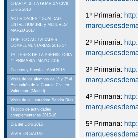
CHARLA DE LA GUARDIA CIVIL.
Enero 2018
1º Primaria:
http:
ACTIVIDADES "IGUALDAD
marquesesdemanz
ENTRE HOMBRE y MUJERES".
MARZO 2017
TRIPTICO ACTIVIDADES
2º Primaria:
http:
COMPLEMENTARIAS 2016-17
marquesesdemanz
TALLERES DE LA PREHISTORIA
4º PRIMARIA. MAYO 2016
3º Primaria:
http:
Cuentos y Poesías. Abril 2016
marquesesdemanz
Visita de los alumnos de 1º y 2º al
Escuadrón de la Guardia Civil en
Valdemoro (Madrid)
4º Primaria:
http:
Visita de la ilustradora Sandra Díaz
marquesesdemanz
Tríptico de actividades
complementarias 2015-16
5º Primaria:
http:
Día del Libro 2015
marquesesdemanz
VIVIR EN SALUD