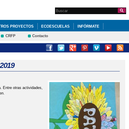
Search this site
Formulario de
búsqueda
TROS PROYECTOS
ECOESCUELAS
INFÓRMATE
CRFP
Contacto
2019
. Entre otras actividades,
en.