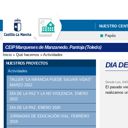
NUESTRO CEN
Papás
CEIP Marqueses de Manzanedo. Pantoja (Toledo)
Inicio
»
Qué hacemos
»
Actividades
Se encuentra usted aquí
DIA DE
NUESTROS PROYECTOS
Actividades
TALLER "LA INFANCIA PUEDE SALVAR VIDAS"
Desde
Lun, 04/
MARZO 2022
El pasado vie
realizamos un
DÍA DE LA PAZ Y LA NO VIOLENCIA. ENERO
2022
DIA DE LA PAZ. ENERO 2020
JORNADAS DE EDUCACIÓN VIAL. FEBRERO
2019