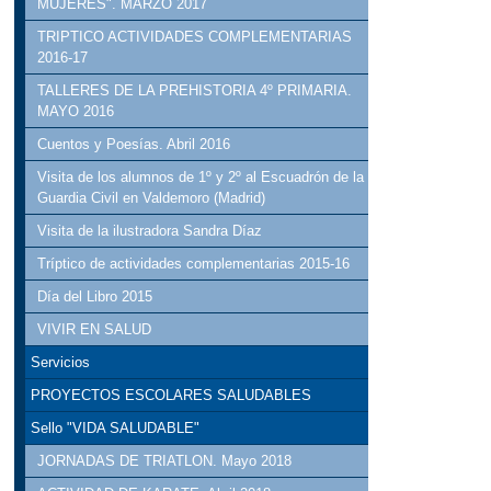
MUJERES". MARZO 2017
TRIPTICO ACTIVIDADES COMPLEMENTARIAS
2016-17
TALLERES DE LA PREHISTORIA 4º PRIMARIA.
MAYO 2016
Cuentos y Poesías. Abril 2016
Visita de los alumnos de 1º y 2º al Escuadrón de la
Guardia Civil en Valdemoro (Madrid)
Visita de la ilustradora Sandra Díaz
Tríptico de actividades complementarias 2015-16
Día del Libro 2015
VIVIR EN SALUD
Servicios
PROYECTOS ESCOLARES SALUDABLES
Sello "VIDA SALUDABLE"
JORNADAS DE TRIATLON. Mayo 2018