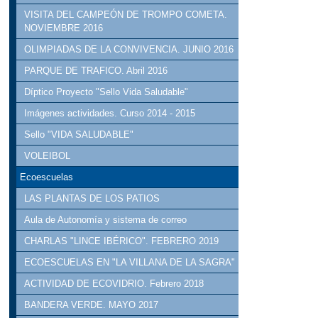
VISITA DEL CAMPEÓN DE TROMPO COMETA.
NOVIEMBRE 2016
OLIMPIADAS DE LA CONVIVENCIA. JUNIO 2016
PARQUE DE TRAFICO. Abril 2016
Díptico Proyecto "Sello Vida Saludable"
Imágenes actividades. Curso 2014 - 2015
Sello "VIDA SALUDABLE"
VOLEIBOL
Ecoescuelas
LAS PLANTAS DE LOS PATIOS
Aula de Autonomía y sistema de correo
CHARLAS "LINCE IBÉRICO". FEBRERO 2019
ECOESCUELAS EN "LA VILLANA DE LA SAGRA"
ACTIVIDAD DE ECOVIDRIO. Febrero 2018
BANDERA VERDE. MAYO 2017