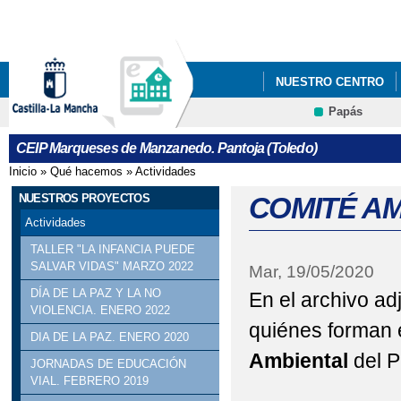
Pa
co
pri
NUESTRO CENTRO
Papás
NUESTROS PROYECT
Contacto
CEIP Marqueses de Manzanedo. Pantoja (Toledo)
Inicio
»
Qué hacemos
»
Actividades
Se encuentra usted aquí
NUESTROS PROYECTOS
COMITÉ A
Actividades
TALLER "LA INFANCIA PUEDE
SALVAR VIDAS" MARZO 2022
Mar, 19/05/2020
DÍA DE LA PAZ Y LA NO
En el archivo ad
VIOLENCIA. ENERO 2022
quiénes forman 
DIA DE LA PAZ. ENERO 2020
Ambiental
del 
JORNADAS DE EDUCACIÓN
VIAL. FEBRERO 2019