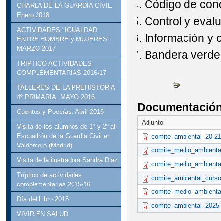
Código de con
CHARLA DE LA GUARDIA CIVIL.
Enero 2018
Control y eval
ACTIVIDADES "IGUALDAD
Información y 
ENTRE HOMBRE y MUJERES".
MARZO 2017
Bandera verde
TRIPTICO ACTIVIDADES
COMPLEMENTARIAS 2016-17
TALLERES DE LA PREHISTORIA
4º PRIMARIA. MAYO 2016
Documentación 
Cuentos y Poesías. Abril 2016
Adjunto
Visita de los alumnos de 1º y 2º al
Escuadrón de la Guardia Civil en
comite_ambiental_20-21
Valdemoro (Madrid)
comite_medio_ambienta
Visita de la ilustradora Sandra Díaz
comite_medio_ambienta
Tríptico de actividades
comite_ambiental_curso
complementarias 2015-16
comite_medio_ambienta
Día del Libro 2015
comite_ambiental_2025-
VIVIR EN SALUD