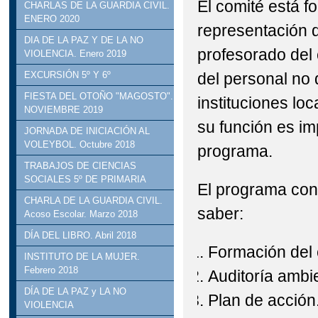
El comité está 
CHARLAS DE LA GUARDIA CIVIL.
ENERO 2020
representación d
DIA DE LA PAZ Y DE LA NO
profesorado del 
VIOLENCIA. Enero 2019
del personal no
EXCURSIÓN 5º Y 6º
FIESTA DEL OTOÑO "MAGOSTO".
instituciones loca
NOVIEMBRE 2019
su función es imp
JORNADA DE INICIACIÓN AL
VOLEYBOL. Octubre 2018
programa.
TRABAJOS DE CIENCIAS
SOCIALES 5º DE PRIMARIA
El programa cons
CHARLA DE LA GUARDIA CIVIL.
saber:
Acoso Escolar. Marzo 2018
DÍA DEL LIBRO. Abril 2018
Formación del 
INSTITUTO DE LA MUJER.
Febrero 2018
Auditoría ambie
DÍA DE LA PAZ y LA NO
Plan de acción
VIOLENCIA