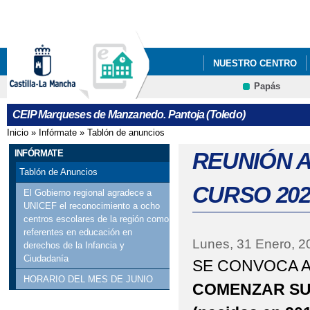
Pa
co
pri
NUESTRO CENTRO
Papás
NUESTROS PROYECT
Contacto
CEIP Marqueses de Manzanedo. Pantoja (Toledo)
Inicio
»
Infórmate
»
Tablón de anuncios
Se encuentra usted aquí
INFÓRMATE
REUNIÓN 
Tablón de Anuncios
CURSO 202
El Gobierno regional agradece a
UNICEF el reconocimiento a ocho
centros escolares de la región como
referentes en educación en
Lunes, 31 Enero, 2
derechos de la Infancia y
Ciudadanía
SE CONVOCA A
HORARIO DEL MES DE JUNIO
COMENZAR SU