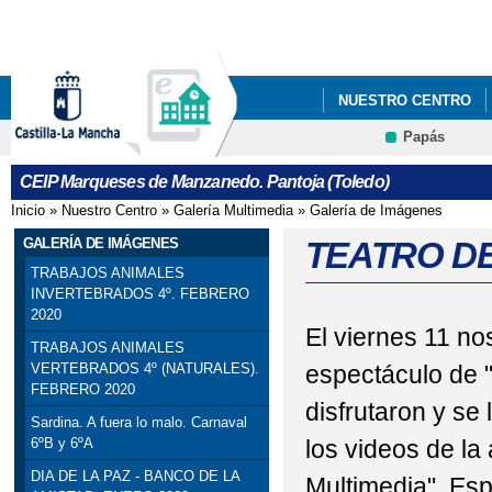
Pa
co
pri
NUESTRO CENTRO
Papás
NUESTROS PROYECT
Contacto
CEIP Marqueses de Manzanedo. Pantoja (Toledo)
Inicio
»
Nuestro Centro
»
Galería Multimedia
»
Galería de Imágenes
Se encuentra usted aquí
GALERÍA DE IMÁGENES
TEATRO DE
TRABAJOS ANIMALES
INVERTEBRADOS 4º. FEBRERO
2020
El viernes 11 no
TRABAJOS ANIMALES
espectáculo de "
VERTEBRADOS 4º (NATURALES).
FEBRERO 2020
disfrutaron y se
Sardina. A fuera lo malo. Carnaval
los videos de la
6ºB y 6ºA
DIA DE LA PAZ - BANCO DE LA
Multimedia". Es