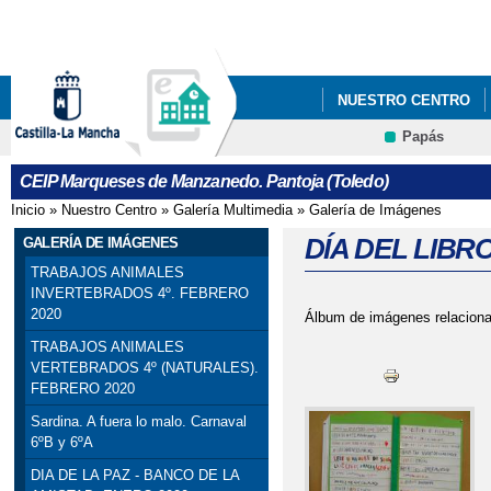
Pa
co
pri
NUESTRO CENTRO
Papás
NUESTROS PROYECT
Contacto
CEIP Marqueses de Manzanedo. Pantoja (Toledo)
Inicio
»
Nuestro Centro
»
Galería Multimedia
»
Galería de Imágenes
Se encuentra usted aquí
DÍA DEL LIBRO 
GALERÍA DE IMÁGENES
TRABAJOS ANIMALES
INVERTEBRADOS 4º. FEBRERO
2020
Álbum de imágenes relacionad
TRABAJOS ANIMALES
VERTEBRADOS 4º (NATURALES).
FEBRERO 2020
Sardina. A fuera lo malo. Carnaval
6ºB y 6ºA
DIA DE LA PAZ - BANCO DE LA