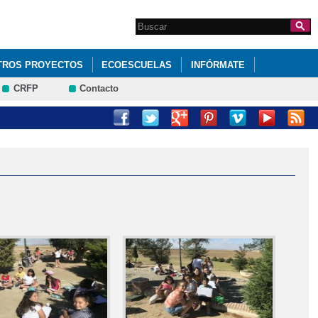
Search this site
Formulario de
búsqueda
TROS PROYECTOS
ECOESCUELAS
INFÓRMATE
CRFP
Contacto