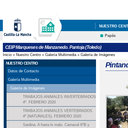
NUESTRO CEN
Papás
CEIP Marqueses de Manzanedo. Pantoja (Toledo)
Inicio
»
Nuestro Centro
»
Galería Multimedia
»
Galería de Imágenes
Se encuentra usted aquí
Pintand
NUESTRO CENTRO
Datos de Contacto
Galería Multimedia
Galería de Imágenes
TRABAJOS ANIMALES INVERTEBRADOS
4º. FEBRERO 2020
TRABAJOS ANIMALES VERTEBRADOS
4º (NATURALES). FEBRERO 2020
Sardina. A fuera lo malo. Carnaval 6ºB y