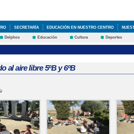
Pasar al
contenido
principal
TRO
SECRETARÍA
EDUCACIÓN EN NUESTRO CENTRO
NUES
Delphos
Educación
Cultura
Deportes
o al aire libre 5ºB y 6ºB