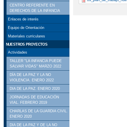
CENTRO REFERENTE EN
DERECHOS DE LA INFANCIA
Enlaces de interés
Equipo de Orientación
Materiales curriculares
NUESTROS PROYECTOS
Actividades
TALLER "LA INFANCIA PUEDE
SALVAR VIDAS" MARZO 2022
DÍA DE LA PAZ Y LA NO
VIOLENCIA. ENERO 2022
DIA DE LA PAZ. ENERO 2020
JORNADAS DE EDUCACIÓN
VIAL. FEBRERO 2019
CHARLAS DE LA GUARDIA CIVIL.
ENERO 2020
DIA DE LA PAZ Y DE LA NO