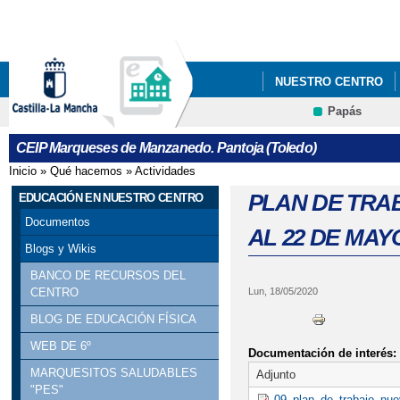
Pa
co
pri
NUESTRO CENTRO
Papás
NUESTROS PROYECT
Contacto
CEIP Marqueses de Manzanedo. Pantoja (Toledo)
Inicio
»
Qué hacemos
»
Actividades
Se encuentra usted aquí
PLAN DE TRAB
EDUCACIÓN EN NUESTRO CENTRO
Documentos
AL 22 DE MAYO
Blogs y Wikis
BANCO DE RECURSOS DEL
Lun, 18/05/2020
CENTRO
BLOG DE EDUCACIÓN FÍSICA
WEB DE 6º
Documentación de interés:
MARQUESITOS SALUDABLES
Adjunto
"PES"
09_plan_de_trabajo_nuev