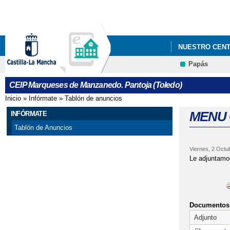
NUESTRO CEN
Papás
CEIP Marqueses de Manzanedo. Pantoja (Toledo)
Inicio
»
Infórmate
»
Tablón de anuncios
Se encuentra usted aquí
MENU 
INFÓRMATE
Tablón de Anuncios
Viernes, 2 Octu
Le adjuntamos
Documentos 
Adjunto