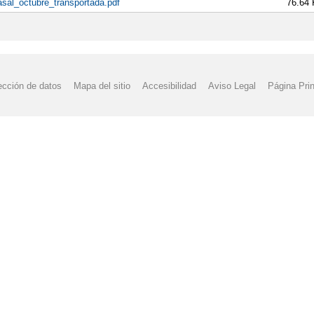
sal_octubre_transportada.pdf
76.64
ección de datos
Mapa del sitio
Accesibilidad
Aviso Legal
Página Prin